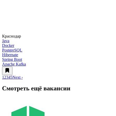
Краснодар
Java
Docker
PostgreSQL
Hibernate
Spring Boot
Apache Kafka
1
2
3
4
5
Next ›
Смотреть ещё вакансии