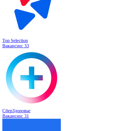
Top Selection
Вакансии:
33
СберЗдоровье
Вакансии:
31