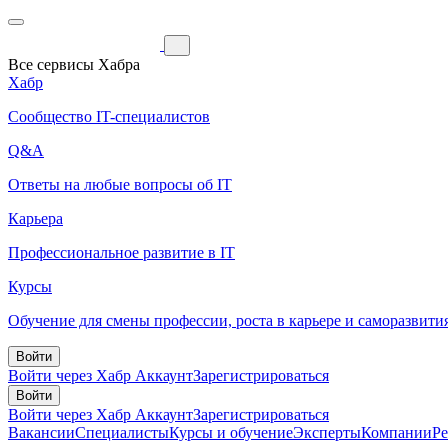
Все сервисы Хабра
Хабр
Сообщество IT-специалистов
Q&A
Ответы на любые вопросы об IT
Карьера
Профессиональное развитие в IT
Курсы
Обучение для смены профессии, роста в карьере и саморазвити
Войти
Войти через Хабр Аккаунт
Зарегистрироваться
Войти
Войти через Хабр Аккаунт
Зарегистрироваться
Вакансии
Специалисты
Курсы и обучение
Эксперты
Компании
Р