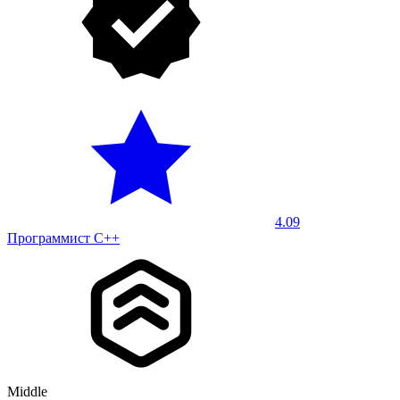
4.09
Программист С++
Middle