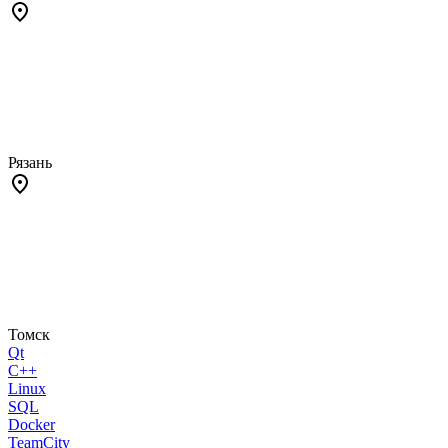
Рязань
Томск
Qt
C++
Linux
SQL
Docker
TeamCity