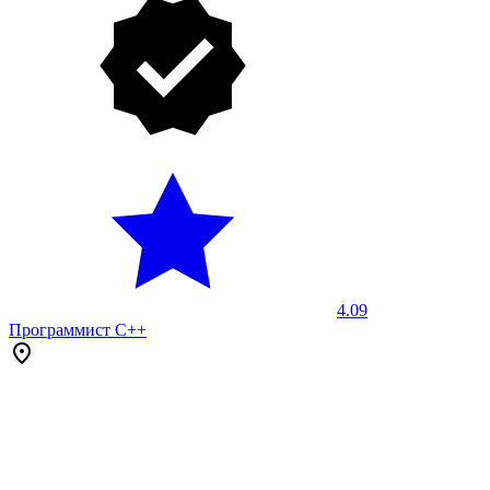
4.09
Программист C++