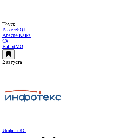
Томск
PostgreSQL
Apache Kafka
C#
RabbitMQ
2 августа
ИнфоТеКС