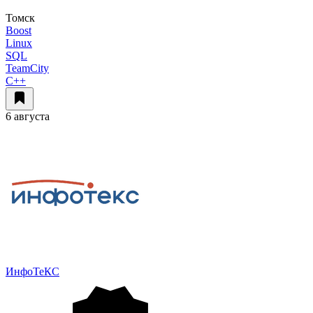
Томск
Boost
Linux
SQL
TeamCity
C++
6 августа
ИнфоТеКС