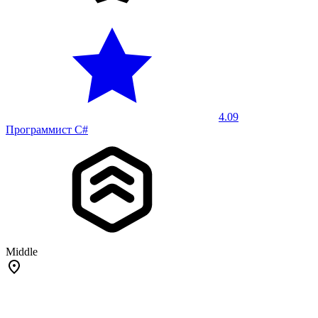
4.09
Программист C#
Middle