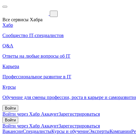
Все сервисы Хабра
Хабр
Сообщество IT-специалистов
Q&A
Ответы на любые вопросы об IT
Карьера
Профессиональное развитие в IT
Курсы
Обучение для смены профессии, роста в карьере и саморазвити
Войти
Войти через Хабр Аккаунт
Зарегистрироваться
Войти
Войти через Хабр Аккаунт
Зарегистрироваться
Вакансии
Специалисты
Курсы и обучение
Эксперты
Компании
Р