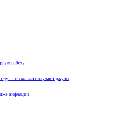
ервую работу
6 году — и сколько получают джуны
 ниже инфляции