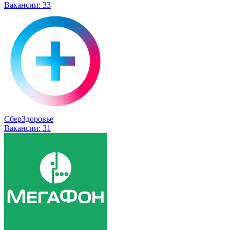
Вакансии:
33
СберЗдоровье
Вакансии:
31