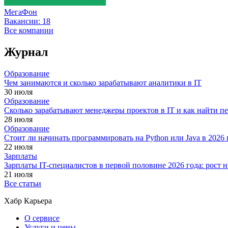
МегаФон
Вакансии:
18
Все компании
Журнал
Образование
Чем занимаются и сколько зарабатывают аналитики в IT
30 июля
Образование
Сколько зарабатывают менеджеры проектов в IT и как найти п
28 июля
Образование
Стоит ли начинать программировать на Python или Java в 202
22 июля
Зарплаты
Зарплаты IT-специалистов в первой половине 2026 года: рост
21 июля
Все статьи
Хабр Карьера
О сервисе
Услуги и цены