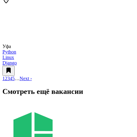
Уфа
Python
Linux
Django
1
2
3
4
5
…
Next ›
Смотреть ещё вакансии