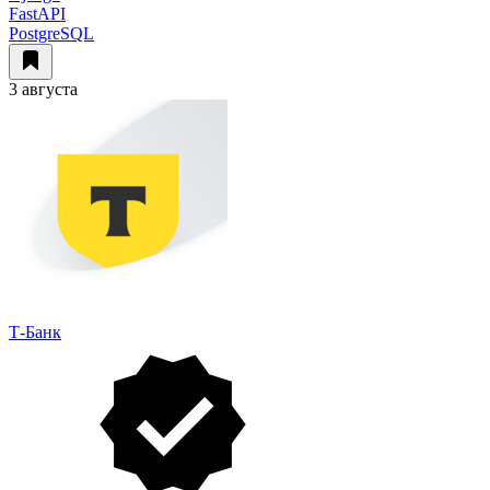
FastAPI
PostgreSQL
3 августа
Т-Банк