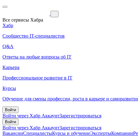
Все сервисы Хабра
Хабр
Сообщество IT-специалистов
Q&A
Ответы на любые вопросы об IT
Карьера
Профессиональное развитие в IT
Курсы
Обучение для смены профессии, роста в карьере и саморазвити
Войти
Войти через Хабр Аккаунт
Зарегистрироваться
Войти
Войти через Хабр Аккаунт
Зарегистрироваться
Вакансии
Специалисты
Курсы и обучение
Эксперты
Компании
Р