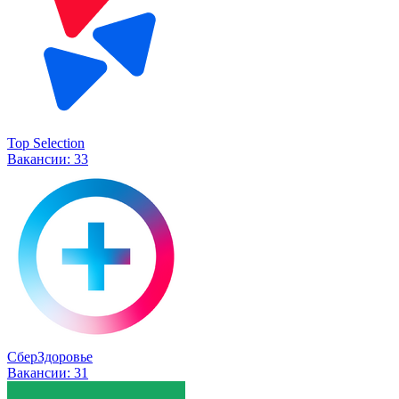
Top Selection
Вакансии:
33
СберЗдоровье
Вакансии:
31