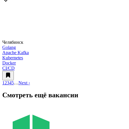
Челябинск
Golang
Apache Kafka
Kubernetes
Docker
CI/CD
1
2
3
4
5
…
Next ›
Смотреть ещё вакансии