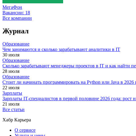
МегаФон
Вакансии:
18
Все компании
Журнал
Образование
Чем занимаются и сколько зарабатывают аналитики в IT
30 июля
Образование
Сколько зарабатывают менеджеры проектов в IT и как найти п
28 июля
Образование
Стоит ли начинать программировать на Python или Java в 202
22 июля
Зарплаты
Зарплаты IT-специалистов в первой половине 2026 года: рост
21 июля
Все статьи
Хабр Карьера
О сервисе
Услуги и цены