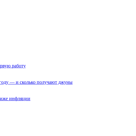
ервую работу
6 году — и сколько получают джуны
 ниже инфляции