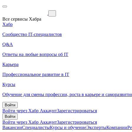
Все сервисы Хабра
Хабр
Сообщество IT-специалистов
Q&A
Ответы на любые вопросы об IT
Карьера
Профессиональное развитие в IT
Курсы
Обучение для смены профессии, роста в карьере и саморазвити
Войти
Войти через Хабр Аккаунт
Зарегистрироваться
Войти
Войти через Хабр Аккаунт
Зарегистрироваться
Вакансии
Специалисты
Курсы и обучение
Эксперты
Компании
Р