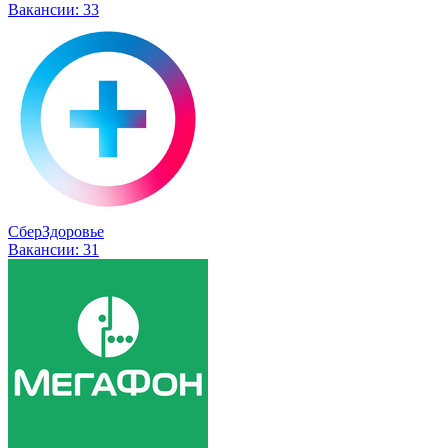
Вакансии:
33
СберЗдоровье
Вакансии:
31