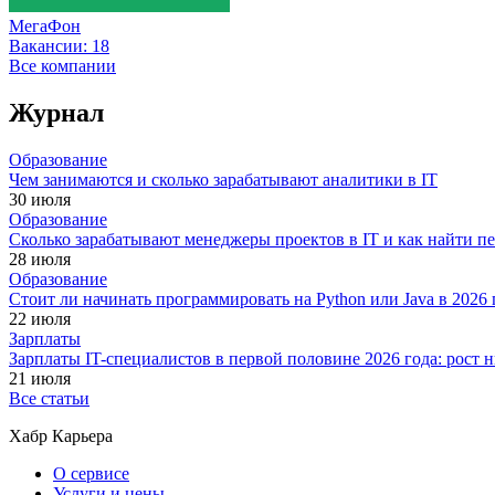
МегаФон
Вакансии:
18
Все компании
Журнал
Образование
Чем занимаются и сколько зарабатывают аналитики в IT
30 июля
Образование
Сколько зарабатывают менеджеры проектов в IT и как найти п
28 июля
Образование
Стоит ли начинать программировать на Python или Java в 202
22 июля
Зарплаты
Зарплаты IT-специалистов в первой половине 2026 года: рост
21 июля
Все статьи
Хабр Карьера
О сервисе
Услуги и цены