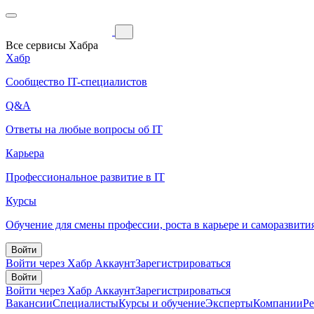
Все сервисы Хабра
Хабр
Сообщество IT-специалистов
Q&A
Ответы на любые вопросы об IT
Карьера
Профессиональное развитие в IT
Курсы
Обучение для смены профессии, роста в карьере и саморазвити
Войти
Войти через Хабр Аккаунт
Зарегистрироваться
Войти
Войти через Хабр Аккаунт
Зарегистрироваться
Вакансии
Специалисты
Курсы и обучение
Эксперты
Компании
Р