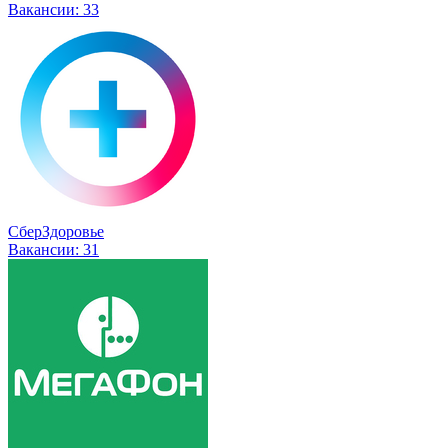
Вакансии:
33
СберЗдоровье
Вакансии:
31