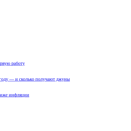
ервую работу
6 году — и сколько получают джуны
 ниже инфляции