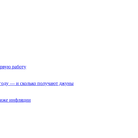
ервую работу
6 году — и сколько получают джуны
 ниже инфляции