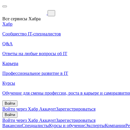
Все сервисы Хабра
Хабр
Сообщество IT-специалистов
Q&A
Ответы на любые вопросы об IT
Карьера
Профессиональное развитие в IT
Курсы
Обучение для смены профессии, роста в карьере и саморазвити
Войти
Войти через Хабр Аккаунт
Зарегистрироваться
Войти
Войти через Хабр Аккаунт
Зарегистрироваться
Вакансии
Специалисты
Курсы и обучение
Эксперты
Компании
Р