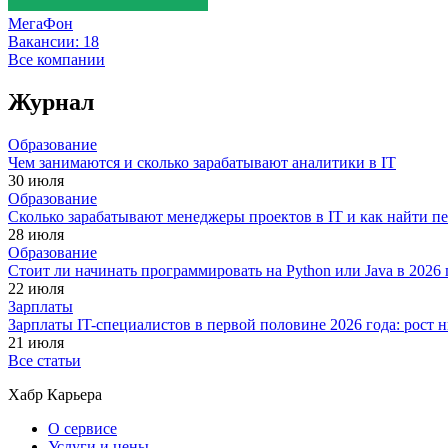
МегаФон
Вакансии:
18
Все компании
Журнал
Образование
Чем занимаются и сколько зарабатывают аналитики в IT
30 июля
Образование
Сколько зарабатывают менеджеры проектов в IT и как найти п
28 июля
Образование
Стоит ли начинать программировать на Python или Java в 202
22 июля
Зарплаты
Зарплаты IT-специалистов в первой половине 2026 года: рост
21 июля
Все статьи
Хабр Карьера
О сервисе
Услуги и цены