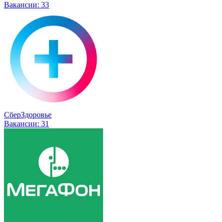
Вакансии:
33
СберЗдоровье
Вакансии:
31