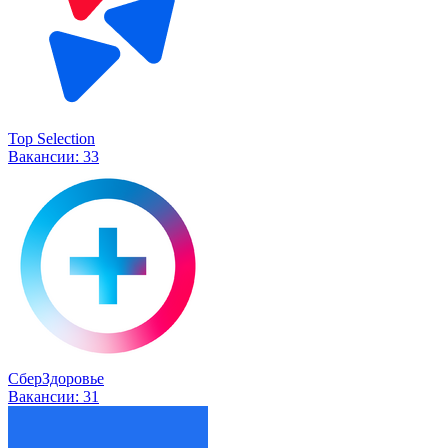
Top Selection
Вакансии:
33
СберЗдоровье
Вакансии:
31