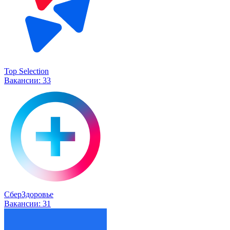
Top Selection
Вакансии:
33
СберЗдоровье
Вакансии:
31