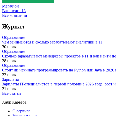
МегаФон
Вакансии:
18
Все компании
Журнал
Образование
Чем занимаются и сколько зарабатывают аналитики в IT
30 июля
Образование
Сколько зарабатывают менеджеры проектов в IT и как найти п
28 июля
Образование
Стоит ли начинать программировать на Python или Java в 202
22 июля
Зарплаты
Зарплаты IT-специалистов в первой половине 2026 года: рост
21 июля
Все статьи
Хабр Карьера
О сервисе
Услуги и цены