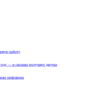
ервую работу
6 году — и сколько получают джуны
 ниже инфляции