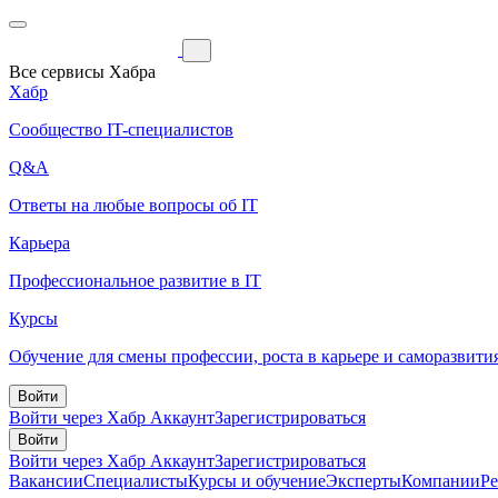
Все сервисы Хабра
Хабр
Сообщество IT-специалистов
Q&A
Ответы на любые вопросы об IT
Карьера
Профессиональное развитие в IT
Курсы
Обучение для смены профессии, роста в карьере и саморазвити
Войти
Войти через Хабр Аккаунт
Зарегистрироваться
Войти
Войти через Хабр Аккаунт
Зарегистрироваться
Вакансии
Специалисты
Курсы и обучение
Эксперты
Компании
Р