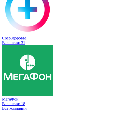
СберЗдоровье
Вакансии:
31
МегаФон
Вакансии:
18
Все компании