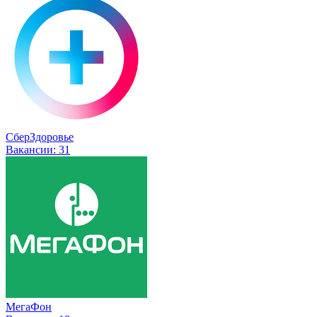
СберЗдоровье
Вакансии:
31
МегаФон