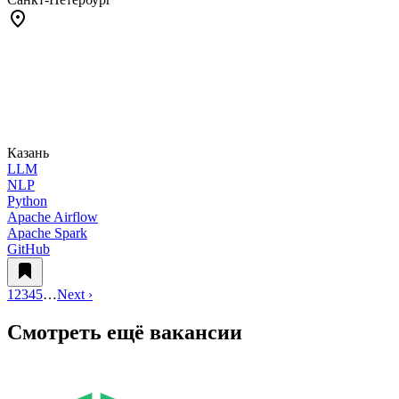
Казань
LLM
NLP
Python
Apache Airflow
Apache Spark
GitHub
1
2
3
4
5
…
Next ›
Смотреть ещё вакансии