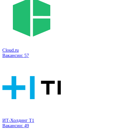
Cloud.ru
Вакансии:
57
ИТ-Холдинг Т1
Вакансии:
49