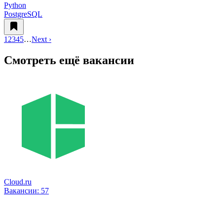
Python
PostgreSQL
1
2
3
4
5
…
Next ›
Смотреть ещё вакансии
Cloud.ru
Вакансии:
57