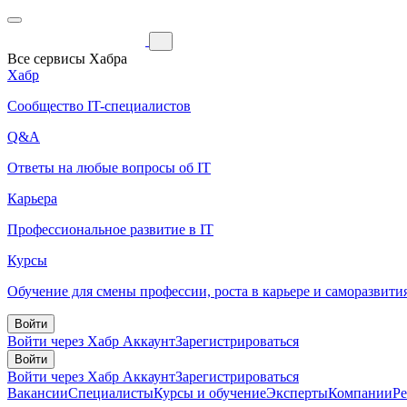
Все сервисы Хабра
Хабр
Сообщество IT-специалистов
Q&A
Ответы на любые вопросы об IT
Карьера
Профессиональное развитие в IT
Курсы
Обучение для смены профессии, роста в карьере и саморазвити
Войти
Войти через Хабр Аккаунт
Зарегистрироваться
Войти
Войти через Хабр Аккаунт
Зарегистрироваться
Вакансии
Специалисты
Курсы и обучение
Эксперты
Компании
Р