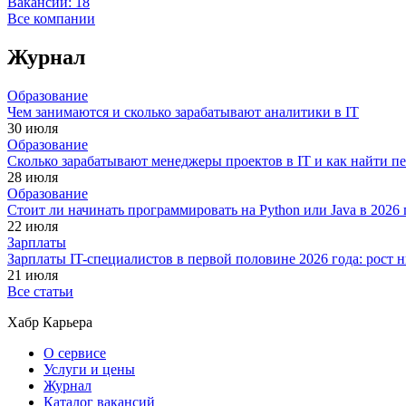
Вакансии:
18
Все компании
Журнал
Образование
Чем занимаются и сколько зарабатывают аналитики в IT
30 июля
Образование
Сколько зарабатывают менеджеры проектов в IT и как найти п
28 июля
Образование
Стоит ли начинать программировать на Python или Java в 202
22 июля
Зарплаты
Зарплаты IT-специалистов в первой половине 2026 года: рост
21 июля
Все статьи
Хабр Карьера
О сервисе
Услуги и цены
Журнал
Каталог вакансий