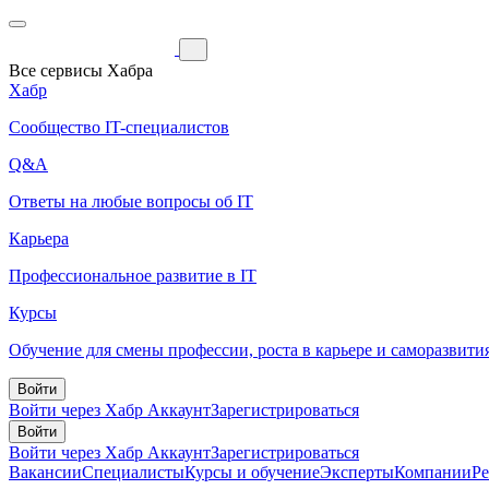
Все сервисы Хабра
Хабр
Сообщество IT-специалистов
Q&A
Ответы на любые вопросы об IT
Карьера
Профессиональное развитие в IT
Курсы
Обучение для смены профессии, роста в карьере и саморазвити
Войти
Войти через Хабр Аккаунт
Зарегистрироваться
Войти
Войти через Хабр Аккаунт
Зарегистрироваться
Вакансии
Специалисты
Курсы и обучение
Эксперты
Компании
Р