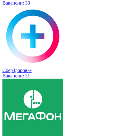
Вакансии:
33
СберЗдоровье
Вакансии:
31