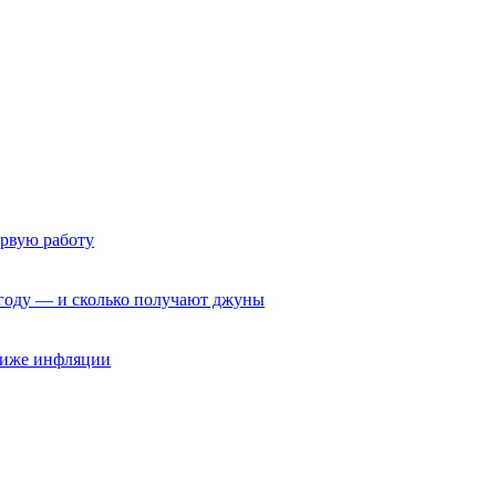
ервую работу
6 году — и сколько получают джуны
 ниже инфляции