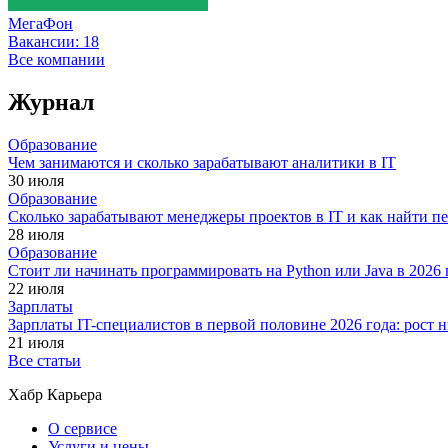
МегаФон
Вакансии:
18
Все компании
Журнал
Образование
Чем занимаются и сколько зарабатывают аналитики в IT
30 июля
Образование
Сколько зарабатывают менеджеры проектов в IT и как найти п
28 июля
Образование
Стоит ли начинать программировать на Python или Java в 202
22 июля
Зарплаты
Зарплаты IT-специалистов в первой половине 2026 года: рост
21 июля
Все статьи
Хабр Карьера
О сервисе
Услуги и цены