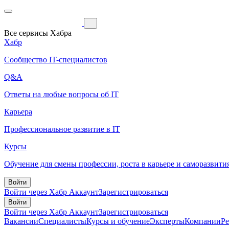
Все сервисы Хабра
Хабр
Сообщество IT-специалистов
Q&A
Ответы на любые вопросы об IT
Карьера
Профессиональное развитие в IT
Курсы
Обучение для смены профессии, роста в карьере и саморазвити
Войти
Войти через Хабр Аккаунт
Зарегистрироваться
Войти
Войти через Хабр Аккаунт
Зарегистрироваться
Вакансии
Специалисты
Курсы и обучение
Эксперты
Компании
Р