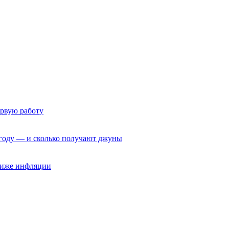
ервую работу
6 году — и сколько получают джуны
 ниже инфляции