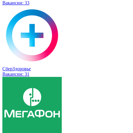
Вакансии:
33
СберЗдоровье
Вакансии:
31