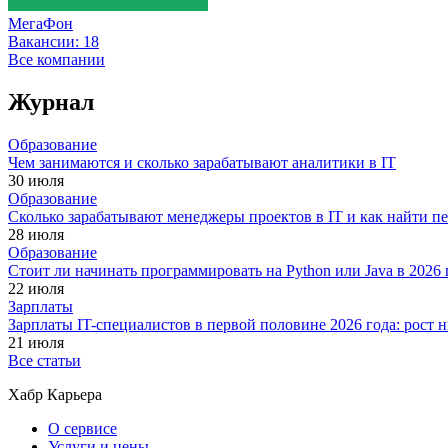
МегаФон
Вакансии:
18
Все компании
Журнал
Образование
Чем занимаются и сколько зарабатывают аналитики в IT
30 июля
Образование
Сколько зарабатывают менеджеры проектов в IT и как найти п
28 июля
Образование
Стоит ли начинать программировать на Python или Java в 202
22 июля
Зарплаты
Зарплаты IT-специалистов в первой половине 2026 года: рост
21 июля
Все статьи
Хабр Карьера
О сервисе
Услуги и цены