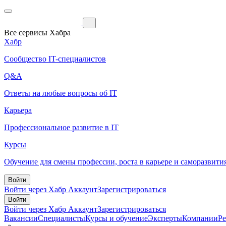
Все сервисы Хабра
Хабр
Сообщество IT-специалистов
Q&A
Ответы на любые вопросы об IT
Карьера
Профессиональное развитие в IT
Курсы
Обучение для смены профессии, роста в карьере и саморазвити
Войти
Войти через Хабр Аккаунт
Зарегистрироваться
Войти
Войти через Хабр Аккаунт
Зарегистрироваться
Вакансии
Специалисты
Курсы и обучение
Эксперты
Компании
Р