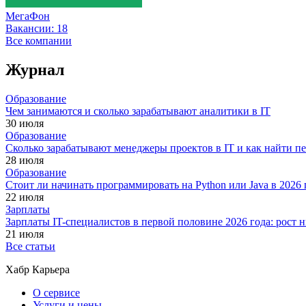
МегаФон
Вакансии:
18
Все компании
Журнал
Образование
Чем занимаются и сколько зарабатывают аналитики в IT
30 июля
Образование
Сколько зарабатывают менеджеры проектов в IT и как найти п
28 июля
Образование
Стоит ли начинать программировать на Python или Java в 202
22 июля
Зарплаты
Зарплаты IT-специалистов в первой половине 2026 года: рост
21 июля
Все статьи
Хабр Карьера
О сервисе
Услуги и цены