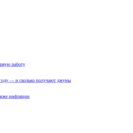
ервую работу
6 году — и сколько получают джуны
 ниже инфляции