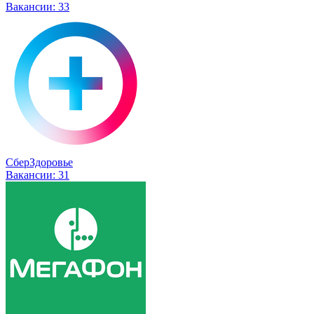
Вакансии:
33
СберЗдоровье
Вакансии:
31