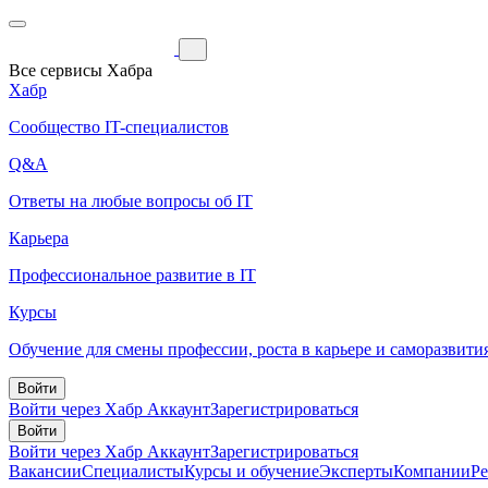
Все сервисы Хабра
Хабр
Сообщество IT-специалистов
Q&A
Ответы на любые вопросы об IT
Карьера
Профессиональное развитие в IT
Курсы
Обучение для смены профессии, роста в карьере и саморазвити
Войти
Войти через Хабр Аккаунт
Зарегистрироваться
Войти
Войти через Хабр Аккаунт
Зарегистрироваться
Вакансии
Специалисты
Курсы и обучение
Эксперты
Компании
Р