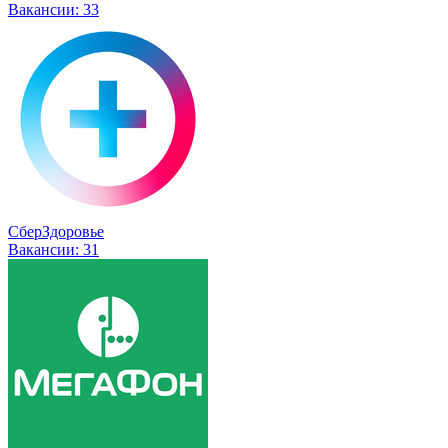
Вакансии:
33
СберЗдоровье
Вакансии:
31