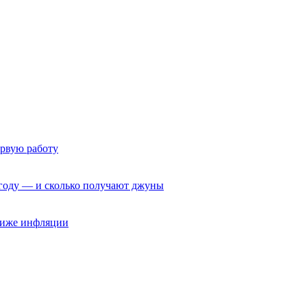
ервую работу
6 году — и сколько получают джуны
 ниже инфляции