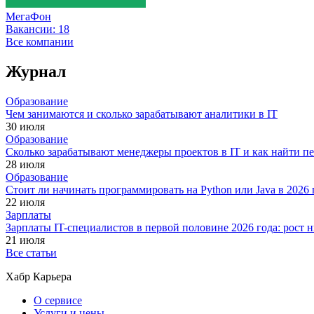
МегаФон
Вакансии:
18
Все компании
Журнал
Образование
Чем занимаются и сколько зарабатывают аналитики в IT
30 июля
Образование
Сколько зарабатывают менеджеры проектов в IT и как найти п
28 июля
Образование
Стоит ли начинать программировать на Python или Java в 202
22 июля
Зарплаты
Зарплаты IT-специалистов в первой половине 2026 года: рост
21 июля
Все статьи
Хабр Карьера
О сервисе
Услуги и цены