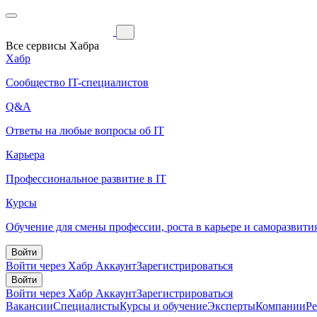
Все сервисы Хабра
Хабр
Сообщество IT-специалистов
Q&A
Ответы на любые вопросы об IT
Карьера
Профессиональное развитие в IT
Курсы
Обучение для смены профессии, роста в карьере и саморазвити
Войти
Войти через Хабр Аккаунт
Зарегистрироваться
Войти
Войти через Хабр Аккаунт
Зарегистрироваться
Вакансии
Специалисты
Курсы и обучение
Эксперты
Компании
Р