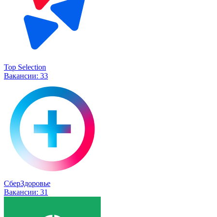
Top Selection
Вакансии:
33
СберЗдоровье
Вакансии:
31