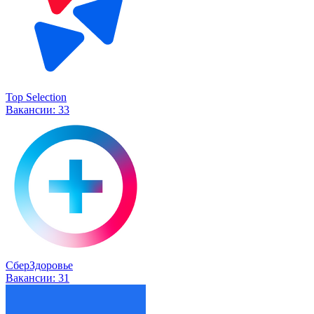
Top Selection
Вакансии:
33
СберЗдоровье
Вакансии:
31