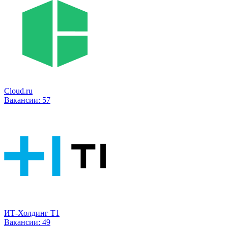
Cloud.ru
Вакансии:
57
ИТ-Холдинг Т1
Вакансии:
49