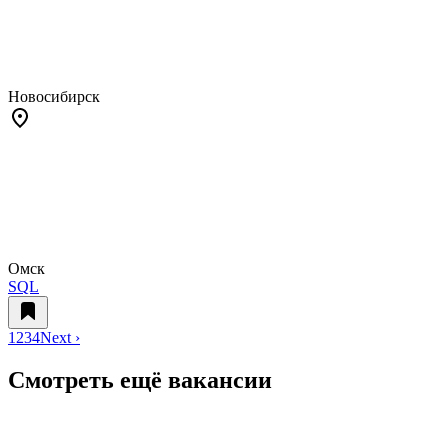
Новосибирск
Омск
SQL
1
2
3
4
Next ›
Смотреть ещё вакансии