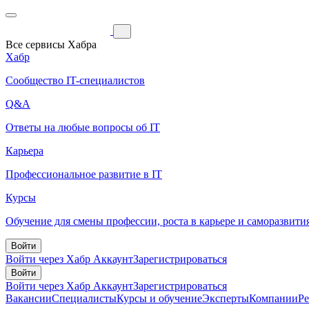
Все сервисы Хабра
Хабр
Сообщество IT-специалистов
Q&A
Ответы на любые вопросы об IT
Карьера
Профессиональное развитие в IT
Курсы
Обучение для смены профессии, роста в карьере и саморазвити
Войти
Войти через Хабр Аккаунт
Зарегистрироваться
Войти
Войти через Хабр Аккаунт
Зарегистрироваться
Вакансии
Специалисты
Курсы и обучение
Эксперты
Компании
Р