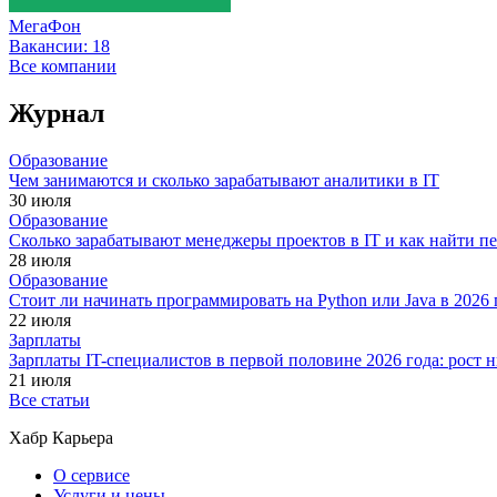
МегаФон
Вакансии:
18
Все компании
Журнал
Образование
Чем занимаются и сколько зарабатывают аналитики в IT
30 июля
Образование
Сколько зарабатывают менеджеры проектов в IT и как найти п
28 июля
Образование
Стоит ли начинать программировать на Python или Java в 202
22 июля
Зарплаты
Зарплаты IT-специалистов в первой половине 2026 года: рост
21 июля
Все статьи
Хабр Карьера
О сервисе
Услуги и цены