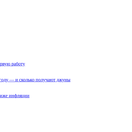
ервую работу
6 году — и сколько получают джуны
 ниже инфляции