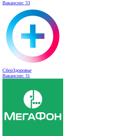
Вакансии:
33
СберЗдоровье
Вакансии:
31