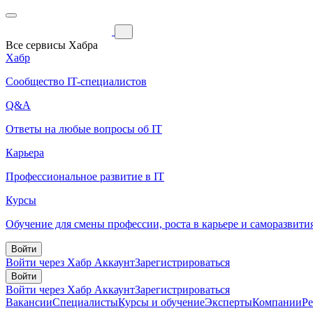
Все сервисы Хабра
Хабр
Сообщество IT-специалистов
Q&A
Ответы на любые вопросы об IT
Карьера
Профессиональное развитие в IT
Курсы
Обучение для смены профессии, роста в карьере и саморазвити
Войти
Войти через Хабр Аккаунт
Зарегистрироваться
Войти
Войти через Хабр Аккаунт
Зарегистрироваться
Вакансии
Специалисты
Курсы и обучение
Эксперты
Компании
Р