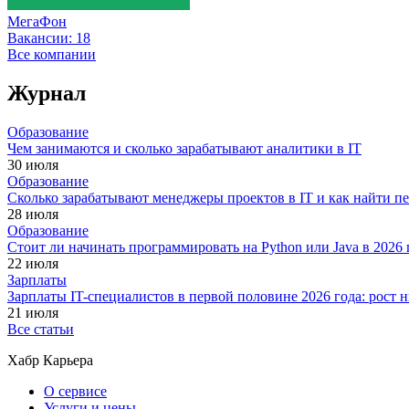
МегаФон
Вакансии:
18
Все компании
Журнал
Образование
Чем занимаются и сколько зарабатывают аналитики в IT
30 июля
Образование
Сколько зарабатывают менеджеры проектов в IT и как найти п
28 июля
Образование
Стоит ли начинать программировать на Python или Java в 202
22 июля
Зарплаты
Зарплаты IT-специалистов в первой половине 2026 года: рост
21 июля
Все статьи
Хабр Карьера
О сервисе
Услуги и цены