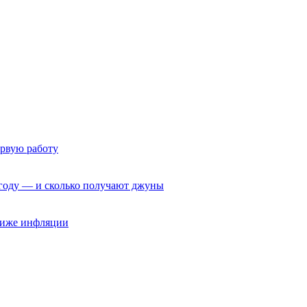
ервую работу
6 году — и сколько получают джуны
 ниже инфляции