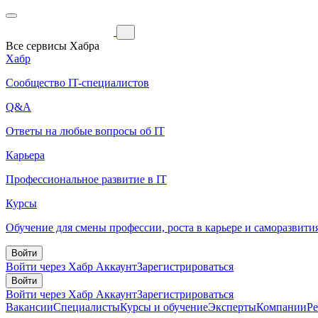
Все сервисы Хабра
Хабр
Сообщество IT-специалистов
Q&A
Ответы на любые вопросы об IT
Карьера
Профессиональное развитие в IT
Курсы
Обучение для смены профессии, роста в карьере и саморазвити
Войти
Войти через Хабр Аккаунт
Зарегистрироваться
Войти
Войти через Хабр Аккаунт
Зарегистрироваться
Вакансии
Специалисты
Курсы и обучение
Эксперты
Компании
Р