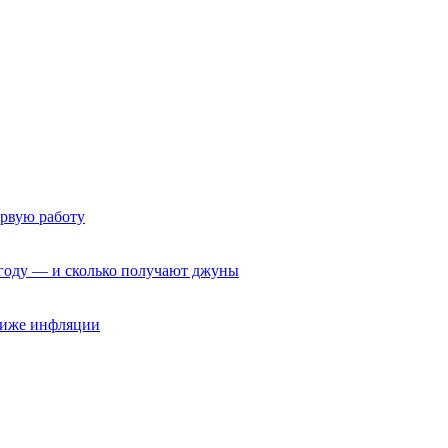
ервую работу
6 году — и сколько получают джуны
 ниже инфляции