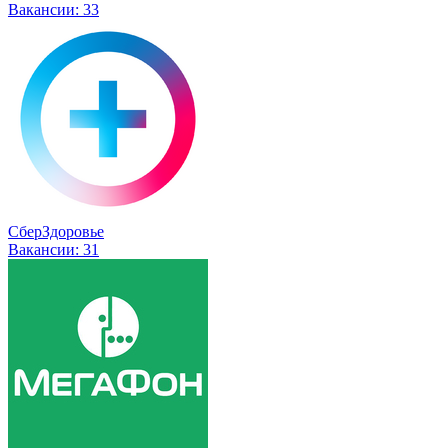
Вакансии:
33
СберЗдоровье
Вакансии:
31