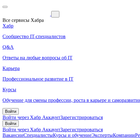
Все сервисы Хабра
Хабр
Сообщество IT-специалистов
Q&A
Ответы на любые вопросы об IT
Карьера
Профессиональное развитие в IT
Курсы
Обучение для смены профессии, роста в карьере и саморазвити
Войти
Войти через Хабр Аккаунт
Зарегистрироваться
Войти
Войти через Хабр Аккаунт
Зарегистрироваться
Вакансии
Специалисты
Курсы и обучение
Эксперты
Компании
Р