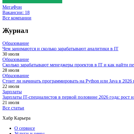
МегаФон
Вакансии:
18
Все компании
Журнал
Образование
Чем занимаются и сколько зарабатывают аналитики в IT
30 июля
Образование
Сколько зарабатывают менеджеры проектов в IT и как найти п
28 июля
Образование
Стоит ли начинать программировать на Python или Java в 202
22 июля
Зарплаты
Зарплаты IT-специалистов в первой половине 2026 года: рост
21 июля
Все статьи
Хабр Карьера
О сервисе
Услуги и цены