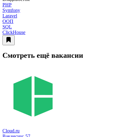
PHP
Symfony
Laravel
ООП
SQL
ClickHouse
Смотреть ещё вакансии
Cloud.ru
Вакансии:
57