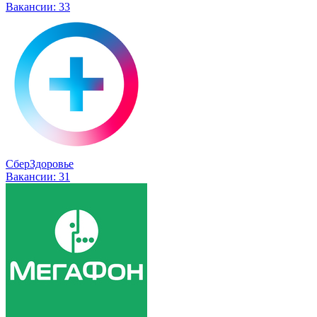
Вакансии:
33
СберЗдоровье
Вакансии:
31