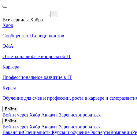
Все сервисы Хабра
Хабр
Сообщество IT-специалистов
Q&A
Ответы на любые вопросы об IT
Карьера
Профессиональное развитие в IT
Курсы
Обучение для смены профессии, роста в карьере и саморазвити
Войти
Войти через Хабр Аккаунт
Зарегистрироваться
Войти
Войти через Хабр Аккаунт
Зарегистрироваться
Вакансии
Специалисты
Курсы и обучение
Эксперты
Компании
Р