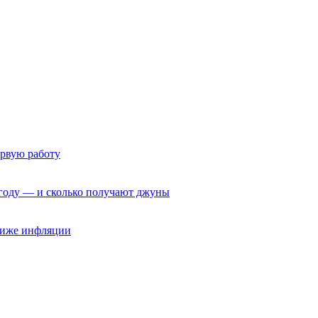
ервую работу
6 году — и сколько получают джуны
 ниже инфляции