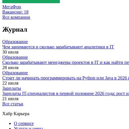
МегаФон
Вакансии:
18
Все компании
Журнал
Образование
Чем занимаются и сколько зарабатывают аналитики в IT
30 июля
Образование
Сколько зарабатывают менеджеры проектов в IT и как найти п
28 июля
Образование
Стоит ли начинать программировать на Python или Java в 202
22 июля
Зарплаты
Зарплаты IT-специалистов в первой половине 2026 года: рост
21 июля
Все статьи
Хабр Карьера
О сервисе
Услуги и цены