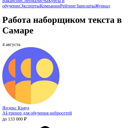
Вакансии
Специалисты
Курсы и
обучение
Эксперты
Компании
Рейтинг
Зарплаты
Журнал
Работа наборщиком текста в
Самаре
4 августа
Яндекс Крауд
AI-тренер для обучения нейросетей
до 133 000 ₽