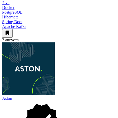
Java
Docker
PostgreSQL
Hibernate
Spring Boot
Apache Kafka
3 августа
Aston