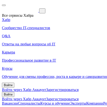
Все сервисы Хабра
Хабр
Сообщество IT-специалистов
Q&A
Ответы на любые вопросы об IT
Карьера
Профессиональное развитие в IT
Курсы
Обучение для смены профессии, роста в карьере и саморазвити
Войти
Войти через Хабр Аккаунт
Зарегистрироваться
Войти
Войти через Хабр Аккаунт
Зарегистрироваться
Вакансии
Специалисты
Курсы и обучение
Эксперты
Компании
Р