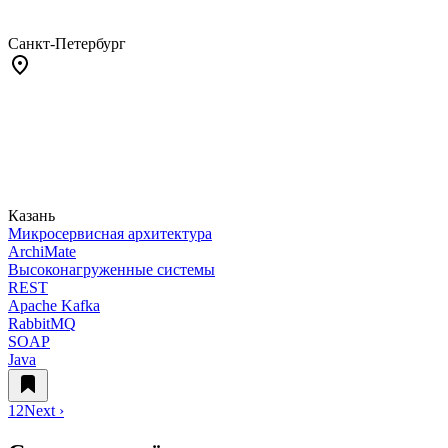
Санкт-Петербург
Казань
Микросервисная архитектура
ArchiMate
Высоконагруженные системы
REST
Apache Kafka
RabbitMQ
SOAP
Java
1
2
Next ›