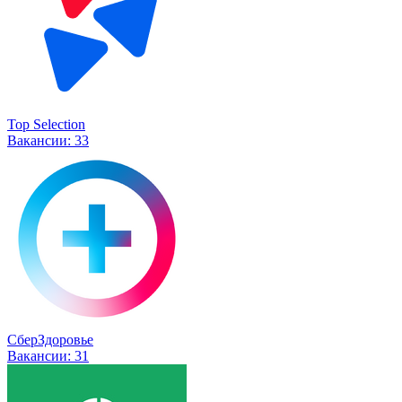
Top Selection
Вакансии:
33
СберЗдоровье
Вакансии:
31