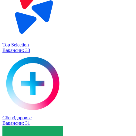
Top Selection
Вакансии:
33
СберЗдоровье
Вакансии:
31