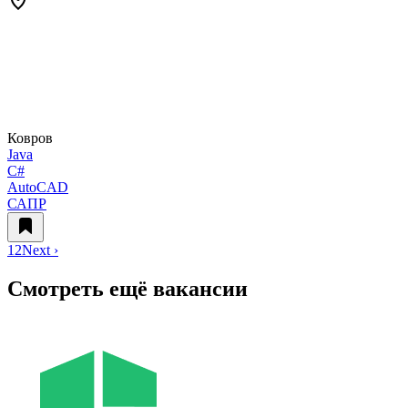
Ковров
Java
C#
AutoCAD
САПР
1
2
Next ›
Смотреть ещё вакансии