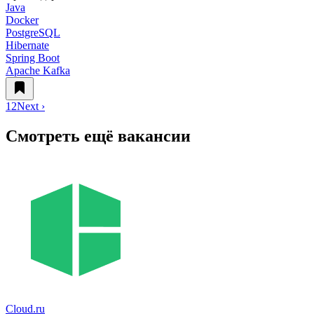
Java
Docker
PostgreSQL
Hibernate
Spring Boot
Apache Kafka
1
2
Next ›
Смотреть ещё вакансии
Cloud.ru