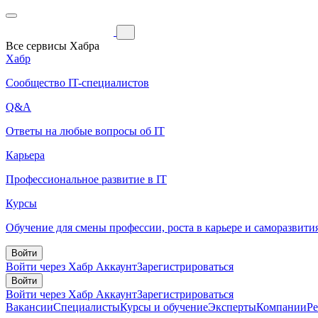
Все сервисы Хабра
Хабр
Сообщество IT-специалистов
Q&A
Ответы на любые вопросы об IT
Карьера
Профессиональное развитие в IT
Курсы
Обучение для смены профессии, роста в карьере и саморазвити
Войти
Войти через Хабр Аккаунт
Зарегистрироваться
Войти
Войти через Хабр Аккаунт
Зарегистрироваться
Вакансии
Специалисты
Курсы и обучение
Эксперты
Компании
Р