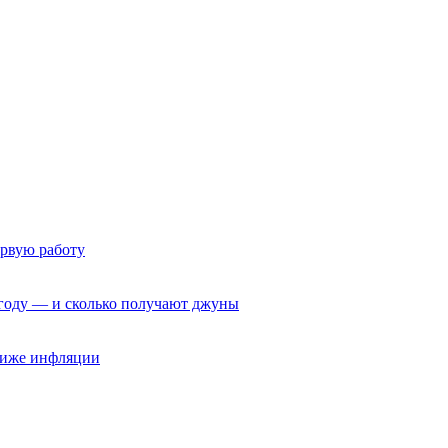
ервую работу
6 году — и сколько получают джуны
 ниже инфляции