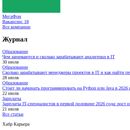
МегаФон
Вакансии:
18
Все компании
Журнал
Образование
Чем занимаются и сколько зарабатывают аналитики в IT
30 июля
Образование
Сколько зарабатывают менеджеры проектов в IT и как найти п
28 июля
Образование
Стоит ли начинать программировать на Python или Java в 202
22 июля
Зарплаты
Зарплаты IT-специалистов в первой половине 2026 года: рост
21 июля
Все статьи
Хабр Карьера