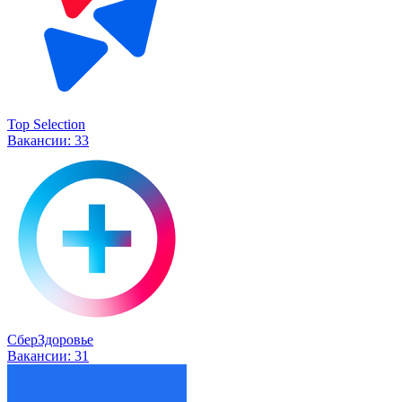
Top Selection
Вакансии:
33
СберЗдоровье
Вакансии:
31