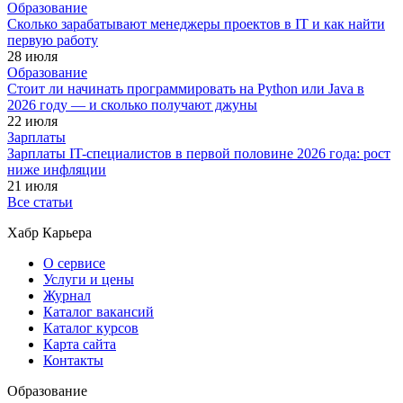
Образование
Сколько зарабатывают менеджеры проектов в IT и как найти
первую работу
28 июля
Образование
Стоит ли начинать программировать на Python или Java в
2026 году — и сколько получают джуны
22 июля
Зарплаты
Зарплаты IT-специалистов в первой половине 2026 года: рост
ниже инфляции
21 июля
Все статьи
Хабр Карьера
О сервисе
Услуги и цены
Журнал
Каталог вакансий
Каталог курсов
Карта сайта
Контакты
Образование