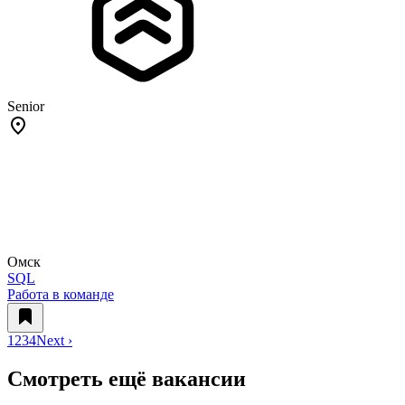
Senior
Омск
SQL
Работа в команде
1
2
3
4
Next ›
Смотреть ещё вакансии