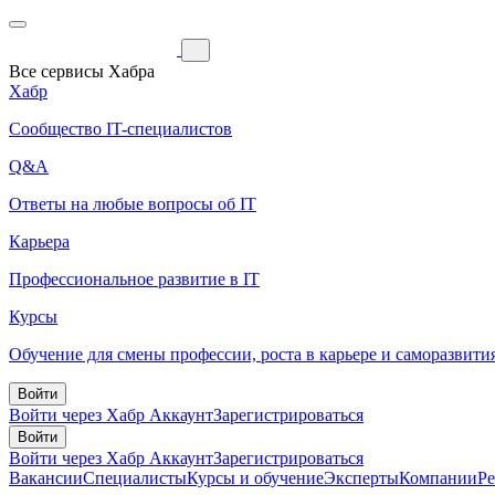
Все сервисы Хабра
Хабр
Сообщество IT-специалистов
Q&A
Ответы на любые вопросы об IT
Карьера
Профессиональное развитие в IT
Курсы
Обучение для смены профессии, роста в карьере и саморазвити
Войти
Войти через Хабр Аккаунт
Зарегистрироваться
Войти
Войти через Хабр Аккаунт
Зарегистрироваться
Вакансии
Специалисты
Курсы и обучение
Эксперты
Компании
Р