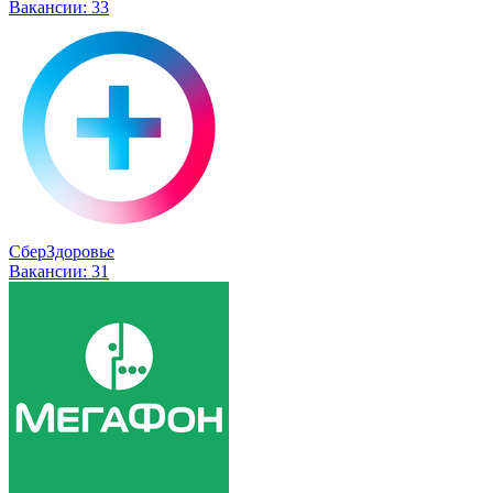
Вакансии:
33
СберЗдоровье
Вакансии:
31