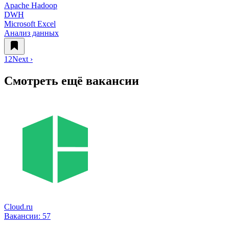
Apache Hadoop
DWH
Microsoft Excel
Анализ данных
1
2
Next ›
Смотреть ещё вакансии
Cloud.ru
Вакансии:
57