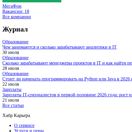
МегаФон
Вакансии:
18
Все компании
Журнал
Образование
Чем занимаются и сколько зарабатывают аналитики в IT
30 июля
Образование
Сколько зарабатывают менеджеры проектов в IT и как найти п
28 июля
Образование
Стоит ли начинать программировать на Python или Java в 202
22 июля
Зарплаты
Зарплаты IT-специалистов в первой половине 2026 года: рост
21 июля
Все статьи
Хабр Карьера
О сервисе
Услуги и цены