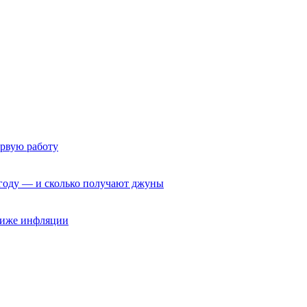
ервую работу
6 году — и сколько получают джуны
 ниже инфляции