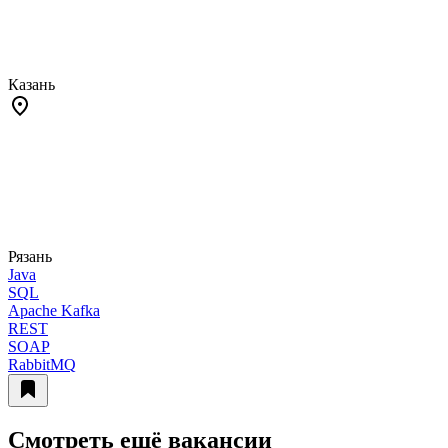
Казань
Рязань
Java
SQL
Apache Kafka
REST
SOAP
RabbitMQ
Смотреть ещё вакансии