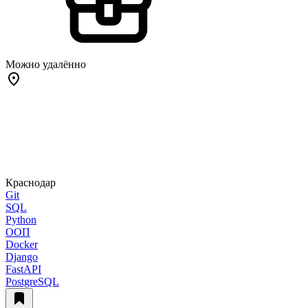
Можно удалённо
Краснодар
Git
SQL
Python
ООП
Docker
Django
FastAPI
PostgreSQL