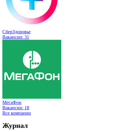
СберЗдоровье
Вакансии:
31
МегаФон
Вакансии:
18
Все компании
Журнал