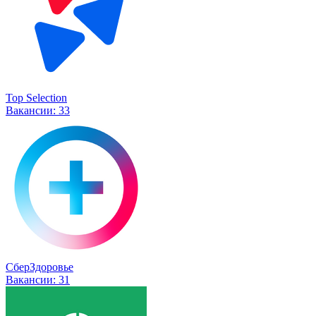
Top Selection
Вакансии:
33
СберЗдоровье
Вакансии:
31