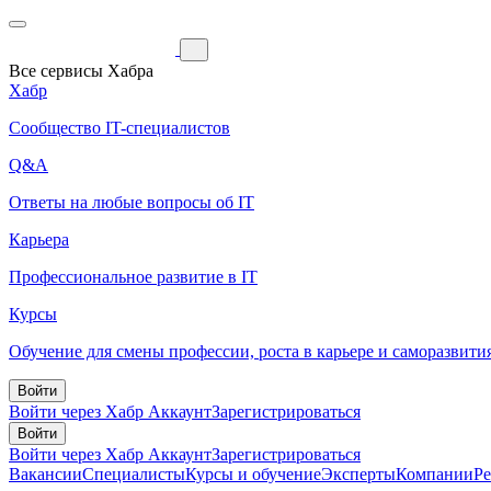
Все сервисы Хабра
Хабр
Сообщество IT-специалистов
Q&A
Ответы на любые вопросы об IT
Карьера
Профессиональное развитие в IT
Курсы
Обучение для смены профессии, роста в карьере и саморазвити
Войти
Войти через Хабр Аккаунт
Зарегистрироваться
Войти
Войти через Хабр Аккаунт
Зарегистрироваться
Вакансии
Специалисты
Курсы и обучение
Эксперты
Компании
Р