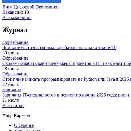
Лига Цифровой Экономики
Вакансии:
18
Все компании
Журнал
Образование
Чем занимаются и сколько зарабатывают аналитики в IT
30 июля
Образование
Сколько зарабатывают менеджеры проектов в IT и как найти п
28 июля
Образование
Стоит ли начинать программировать на Python или Java в 202
22 июля
Зарплаты
Зарплаты IT-специалистов в первой половине 2026 года: рост
21 июля
Все статьи
Хабр Карьера
О сервисе
Услуги и цены