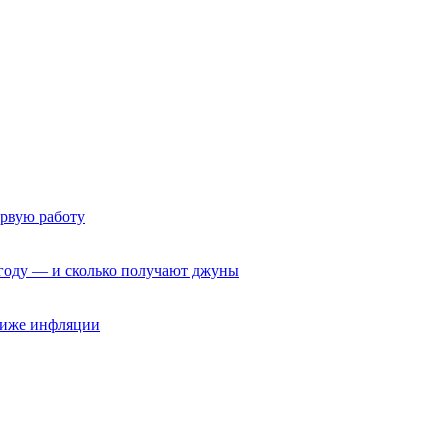
ервую работу
6 году — и сколько получают джуны
 ниже инфляции