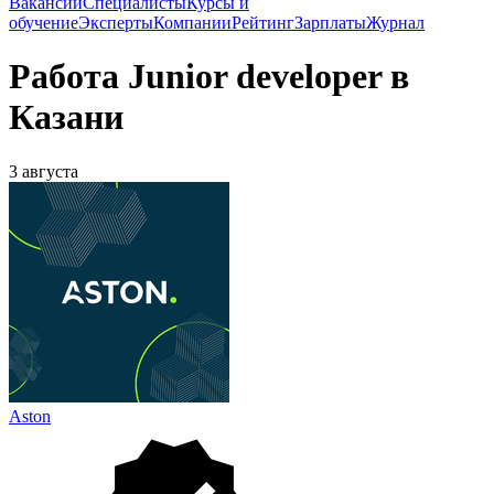
Вакансии
Специалисты
Курсы и
обучение
Эксперты
Компании
Рейтинг
Зарплаты
Журнал
Работа Junior developer в
Казани
3 августа
Aston