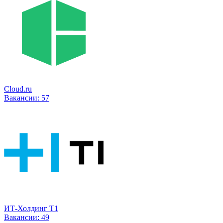
Cloud.ru
Вакансии:
57
ИТ-Холдинг Т1
Вакансии:
49