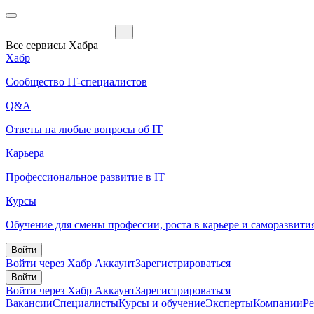
Все сервисы Хабра
Хабр
Сообщество IT-специалистов
Q&A
Ответы на любые вопросы об IT
Карьера
Профессиональное развитие в IT
Курсы
Обучение для смены профессии, роста в карьере и саморазвити
Войти
Войти через Хабр Аккаунт
Зарегистрироваться
Войти
Войти через Хабр Аккаунт
Зарегистрироваться
Вакансии
Специалисты
Курсы и обучение
Эксперты
Компании
Р