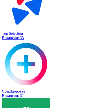
Top Selection
Вакансии:
33
СберЗдоровье
Вакансии:
31