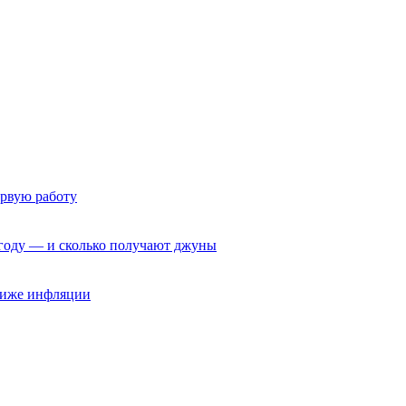
ервую работу
6 году — и сколько получают джуны
 ниже инфляции