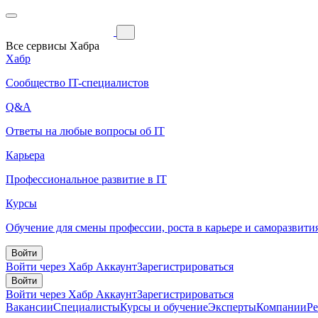
Все сервисы Хабра
Хабр
Сообщество IT-специалистов
Q&A
Ответы на любые вопросы об IT
Карьера
Профессиональное развитие в IT
Курсы
Обучение для смены профессии, роста в карьере и саморазвити
Войти
Войти через Хабр Аккаунт
Зарегистрироваться
Войти
Войти через Хабр Аккаунт
Зарегистрироваться
Вакансии
Специалисты
Курсы и обучение
Эксперты
Компании
Р