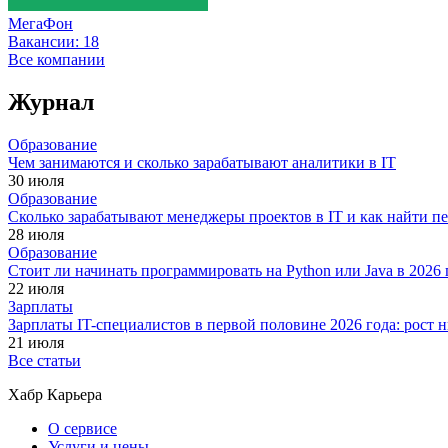
МегаФон
Вакансии:
18
Все компании
Журнал
Образование
Чем занимаются и сколько зарабатывают аналитики в IT
30 июля
Образование
Сколько зарабатывают менеджеры проектов в IT и как найти п
28 июля
Образование
Стоит ли начинать программировать на Python или Java в 202
22 июля
Зарплаты
Зарплаты IT-специалистов в первой половине 2026 года: рост
21 июля
Все статьи
Хабр Карьера
О сервисе
Услуги и цены