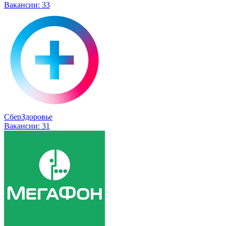
Вакансии:
33
СберЗдоровье
Вакансии:
31