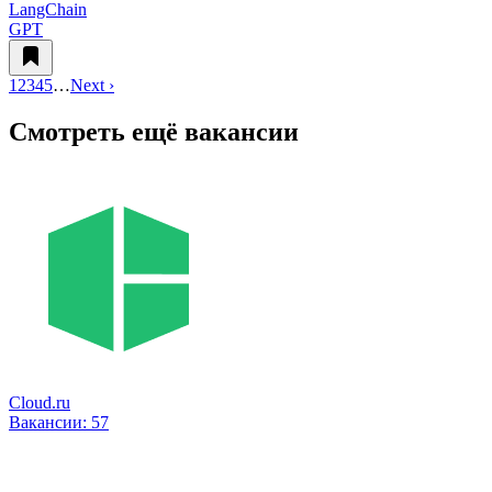
LangChain
GPT
1
2
3
4
5
…
Next ›
Смотреть ещё вакансии
Cloud.ru
Вакансии:
57