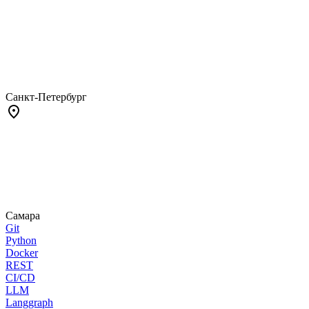
Санкт-Петербург
Самара
Git
Python
Docker
REST
CI/CD
LLM
Langgraph