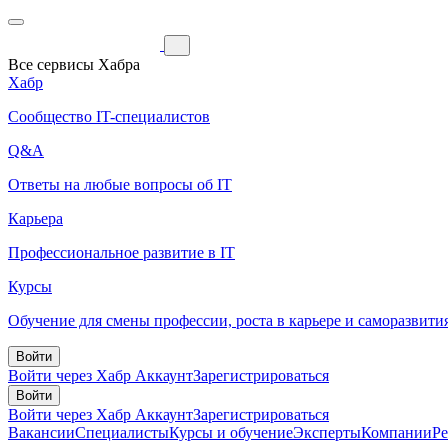
Все сервисы Хабра
Хабр
Сообщество IT-специалистов
Q&A
Ответы на любые вопросы об IT
Карьера
Профессиональное развитие в IT
Курсы
Обучение для смены профессии, роста в карьере и саморазвити
Войти
Войти через Хабр Аккаунт
Зарегистрироваться
Войти
Войти через Хабр Аккаунт
Зарегистрироваться
Вакансии
Специалисты
Курсы и обучение
Эксперты
Компании
Р