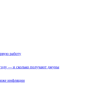
ервую работу
6 году — и сколько получают джуны
 ниже инфляции