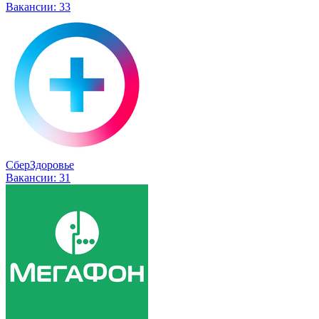
Вакансии:
33
СберЗдоровье
Вакансии:
31