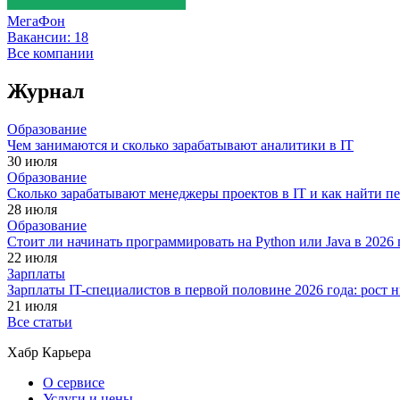
МегаФон
Вакансии:
18
Все компании
Журнал
Образование
Чем занимаются и сколько зарабатывают аналитики в IT
30 июля
Образование
Сколько зарабатывают менеджеры проектов в IT и как найти п
28 июля
Образование
Стоит ли начинать программировать на Python или Java в 202
22 июля
Зарплаты
Зарплаты IT-специалистов в первой половине 2026 года: рост
21 июля
Все статьи
Хабр Карьера
О сервисе
Услуги и цены