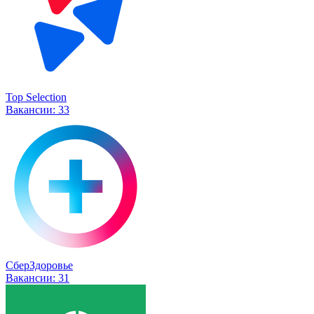
Top Selection
Вакансии:
33
СберЗдоровье
Вакансии:
31