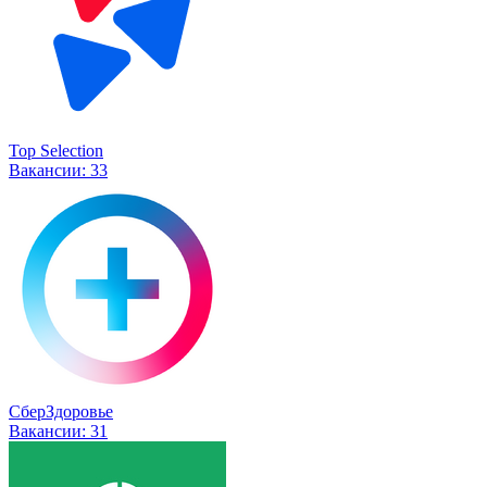
Top Selection
Вакансии:
33
СберЗдоровье
Вакансии:
31